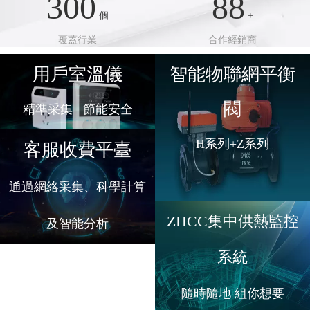
300
88
個
+
覆蓋行業
合作經銷商
用戶室溫儀
智能物聯網平衡
閥
精準采集   節能安全
H系列+Z系列
客服收費平臺
通過網絡采集、科學計算
ZHCC集中供熱監控
及智能分析
系統
隨時隨地 組你想要