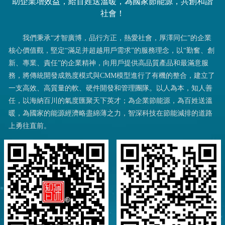
助企業增效益，給百姓送溫暖，為國家節能源，共創和諧
社會！
       我們秉承“才智廣博，品行方正，熱愛社會，厚澤同仁”的企業
核心價值觀，堅定“滿足并超越用戶需求”的服務理念，以“勤奮、創
新、專業、責任”的企業精神，向用戶提供高品質產品和最滿意服
務，將傳統開發成熟度模式與CMM模型進行了有機的整合，建立了
一支高效、高質量的軟、硬件開發和管理團隊。以人為本，知人善
任，以海納百川的氣度匯聚天下英才；為企業節能源，為百姓送溫
暖，為國家的能源經濟略盡綿薄之力，智深科技在節能減排的道路
上勇往直前。