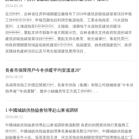
2024-05-16
近日，吉林省住房和城鄉建設廳發布了2024年建筑節能低碳發展項目申報
工作，申報范圍包括利用空氣源熱泵、工業余熱熱泵、污水源熱
泵、土壤源熱泵、太陽能、淺層地下水源熱泵建筑供暖項
目，重點支持市縣集中連片開展示范。吉林省優先支持政府投資的城市
建筑節能低碳發展項目，重點支持在教育、衛生健康、養老托育、
特殊群體關愛領域超低能耗建筑、低碳建筑、綠色標識建筑、政府
采購綠色建材項目以及可再生能源建筑應用項目...
長春市保障用戶今冬供暖平均室溫達20°
2016-10-19
為保障供熱工作穩定開展，長春市供熱（集團）有限公司積極推進“今冬供
熱準備”“冬病夏醫”、撤并小鍋爐房等五方面工作，...
1.中國城鎮供熱協會領導赴山東省調研
2016-09-13
中國城鎮供熱協會領導赴山東省調研會議動態 為更好的開展供熱行業服務工
作，中國城鎮供熱協會副理事長兼秘書長鄭立均、中國城鎮供熱協會
副秘書長牛小化、張英英與天津、河北等地供熱相關管理部門領導聯合成立“工