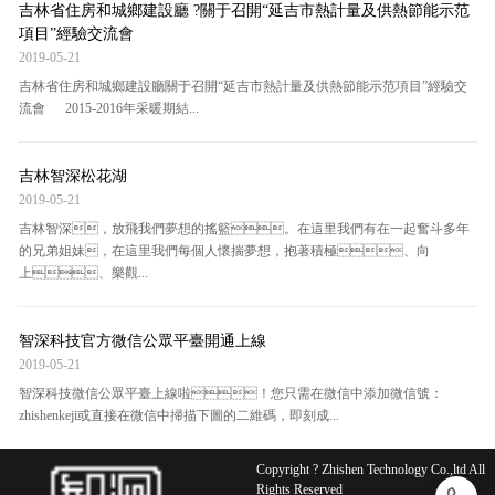
吉林省住房和城鄉建設廳 ?關于召開“延吉市熱計量及供熱節能示范
項目”經驗交流會
2019-05-21
吉林省住房和城鄉建設廳關于召開“延吉市熱計量及供熱節能示范項目”經驗交
流會 2015-2016年采暖期結...
吉林智深松花湖
2019-05-21
吉林智深，放飛我們夢想的搖籃。在這里我們有在一起奮斗多年
的兄弟姐妹，在這里我們每個人懷揣夢想，抱著積極、向
上、樂觀...
智深科技官方微信公眾平臺開通上線
2019-05-21
智深科技微信公眾平臺上線啦！您只需在微信中添加微信號：
zhishenkeji或直接在微信中掃描下圖的二維碼，即刻成...
Copyright ? Zhishen Technology Co.,ltd All 
Rights Reserved