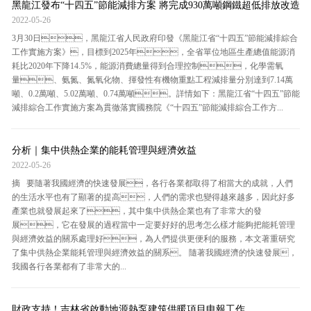
黑龍江發布“十四五”節能減排方案 將完成930萬噸鋼鐵超低排放改造
2022-05-26
3月30日，黑龍江省人民政府印發《黑龍江省“十四五”節能減排綜合
工作實施方案》，目標到2025年，全省單位地區生產總值能源消
耗比2020年下降14.5%，能源消費總量得到合理控制，化學需氧
量、氨氮、氮氧化物、揮發性有機物重點工程減排量分別達到7.14萬
噸、0.2萬噸、5.02萬噸、0.74萬噸。詳情如下：黑龍江省“十四五”節能
減排綜合工作實施方案為貫徹落實國務院《“十四五”節能減排綜合工作方...
分析｜集中供熱企業的能耗管理與經濟效益
2022-05-26
摘 要隨著我國經濟的快速發展，各行各業都取得了相當大的成就，人們
的生活水平也有了顯著的提高，人們的需求也變得越來越多，因此好多
產業也就發展起來了，其中集中供熱企業也有了非常大的發
展，它在發展的過程當中一定要好好的思考怎么樣才能夠把能耗管理
與經濟效益的關系處理好，為人們提供更便利的服務，本文著重研究
了集中供熱企業能耗管理與經濟效益的關系。 隨著我國經濟的快速發展，
我國各行各業都有了非常大的...
財政支持！吉林省啟動地源熱泵建筑供暖項目申報工作