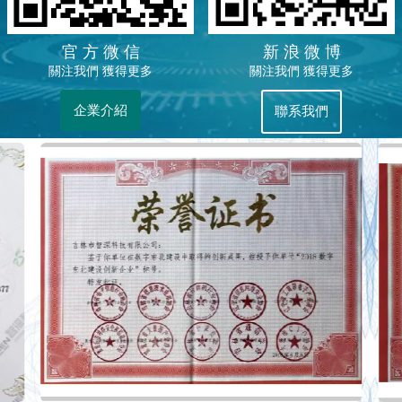
官 方 微 信
新 浪 微 博
關注我們 獲得更多
關注我們 獲得更多
企業介紹
聯系我們